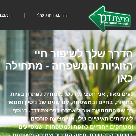
ההתמחויות שלי
המוצר
הדרך שלך לשיפור חיי
הזוגיות והמשפחה - מתחילה
כאן
נעים מאוד, אני חפצי מידלש, מומחית לפתרון בעיות
בזוגיות, בחיים ובמשפחה, עם שנים של ניסיון ומספר
רב של התמחויות אוביל אתכם לפריצת דרך. בנוסף
לשירותים האישיים שלי, אני מציעה קורסים, הרצאות
ומשחקים ייחודיים לזוגות ולמשפחות, שמסייעים
בשיפור התקשורת, חיזוק החיבור וצמיחה משותפת.