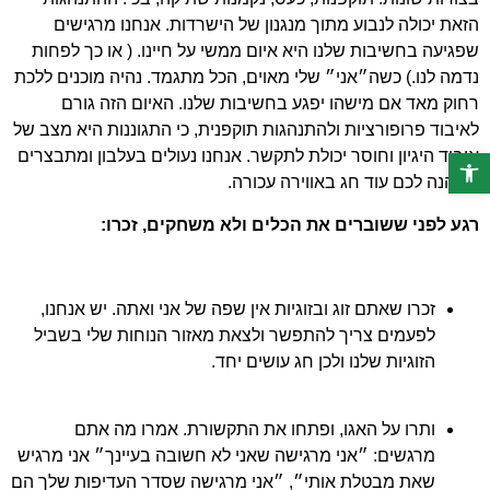
הזאת יכולה לנבוע מתוך מנגנון של הישרדות. אנחנו מרגישים
שפגיעה בחשיבות שלנו היא איום ממשי על חיינו. ( או כך לפחות
נדמה לנו.) כשה״אני״ שלי מאוים, הכל מתגמד. נהיה מוכנים ללכת
רחוק מאד אם מישהו יפגע בחשיבות שלנו. האיום הזה גורם
לאיבוד פרופורציות ולהתנהגות תוקפנית, כי התגוננות היא מצב של
איבוד היגיון וחוסר יכולת לתקשר. אנחנו נעולים בעלבון ומתבצרים
פתח סרגל נגישות
בו והנה לכם עוד חג באווירה עכורה.
רגע לפני ששוברים את הכלים ולא משחקים, זכרו:
זכרו שאתם זוג ובזוגיות אין שפה של אני ואתה. יש אנחנו,
לפעמים צריך להתפשר ולצאת מאזור הנוחות שלי בשביל
הזוגיות שלנו ולכן חג עושים יחד.
ותרו על האגו, ופתחו את התקשורת. אמרו מה אתם
מרגשים: ״אני מרגישה שאני לא חשובה בעיינך״ אני מרגיש
שאת מבטלת אותי״, ״אני מרגישה שסדר העדיפות שלך הם