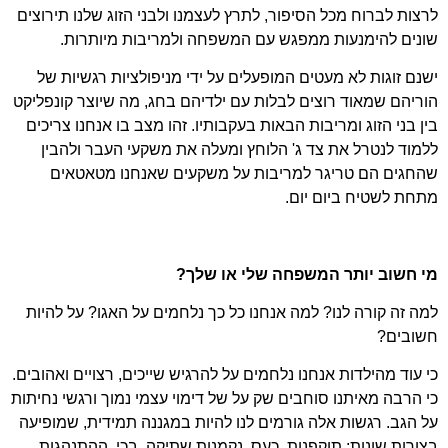
לרצות לברוח מכל הסיפור, לתרץ לעצמנו ולבני הזוג שלנו תירוצים
שונים להימנעות ממפגש עם המשפחה ולמריבות מיותרות.
ישנם זוגות לא מעטים המופעלים על ידי מניפולציות רגשיות של
הוריהם שמאוד רוצים לבלות עם ילדיהם בחג, מה שיוצר קונפליקט
בין בני הזוג ומריבות הבאות בעקבותיו. זהו מצב בו אנחנו צריכים
ללמוד לנטרל את צד ג' הלוחץ ומעלה את משקעי העבר ולהבין
שהחגים הם טריגר למריבות על משקעים שאנחנו מטאטאים
מתחת לשטיח ביום יום.
מי חשוב יותר המשפחה שלי או שלך?
למה זה קורה לנו? למה אנחנו כל כך נלחמים על האגו? על להיות
חשובים?
כי עוד מהילדות אנחנו נלחמים על להרגיש שייכים, רצויים ואהובים.
כי הרבה מאיתנו סוחבים שק על של דימוי עצמי נמוך ורגשי נחיתות
על הגב. רגשות אלה גורמים לנו להיות במגננה תמידית, שמופיעה
בצורות שונות: תוקפנות, כעס, נקמנות שתיקה, בכי. ההתנהגות