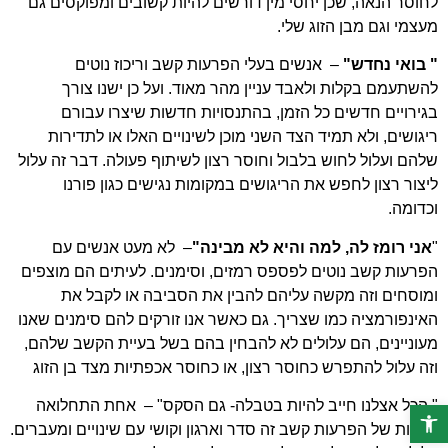
לחוסר הנאה, שכן יחסי מין דורשים להיות קשובים ומפוקסים גם
מעצמי וגם מבן הזוג שלי.
" בואי נחדש"
– אנשים בעלי הפרעות קשב וריכוז נוטים
להשתעמם בקלות ולאבד עניין מהר מאוד. ועל כן ישנו צורך
בגירויים חדשים כל הזמן, בהתנסויות חדשות שיצרו עבורם
ריגושים, ולא תמיד הצד השני מוכן לשינויים האלו או לתדירות
שלהם ועלול לחוש בלבול וחוסר רצון לשיתוף פעולה. דבר זה עלול
ליצור רצון לחפש את הריגושים במקומות נגישים כגון פורנו
וכדומה.
"
אני רומז לה, למה והיא לא מבינה"
– לא מעט אנשים עם
הפרעות קשב נוטים לפספס רמזים, וסימנים. לעיתים הם מוצפים
ומוסחים וזה מקשה עליהם להבין את הסביבה או לקבל את
האינפורמציה כמו שצריך. גם כאשר אנו זורקים להם סימנים שאנו
מעוניינים, הם עלולים לא להבחין בהם בשל בעיית הקשב שלהם,
וזה עלול להתפרש כחוסר רצון, או כחוסר אכפתיות מצד בן הזוג
" הכל אצלנו חייב להיות בטבלה- גם הסקס" – אחת התחלואה
פתח סרגל נגישות
הנלוות של הפרעות קשב זה סדר וארגון וקושי עם שינויים ומעברים.