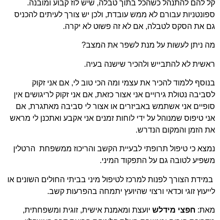
קל להם להתנהל כשהכל בתוך טבלה, שיש לוז קבוע ומובנה.
ספונטניות עבורם לא ממש עובדת, ולכן יש צורך לעיתים להכניס
גם את הסקס לטבלה, אם לא זה פשוט לא יקרה.
מה ניתן לעשות על מנת לשפר את המצב?
ראשית לא להתבייש ולהכיר שישנה בעיה.
בנוסף ללמוד להכיר את עצמי ומה הכי טוב לי, אם אני זקוק
לסביבה נטולת גירויים אני אצור כזאת, אם אני זקוק לריגושים אין
סופיים אני אשתמש באביזרים או אצור לי סביבה מאתגרת, אם
אני טיפוס שמנוהל על ידי לוחות זמנים אני אקבע ואתכנן לי מראש
את הזמן והמקום הנדרש.
נמצא כי טיפול תרופתי לבעיית הקשב והריכוז ממשפחת הרטלין
משפיע לטובה גם על התפקוד המיני.
במידת הצורך לפנות למרכז לטיפול מיני בביתי החולים השונים או
לייעוץ זוגי וכדאי ורצוי שהיועץ יתמחה בהפרעות קשב.
מאת:
חפצי מידלש
יועצת ומאמנת אישית, זוגית ומשפחתית,