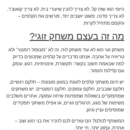
היופי הוא שזה קל. לא צריך להכין שיעורי בית, לא צריך קואוצ'ר,
לא צריך סדנה. פשוט יושבים יחד, פורשים את הקלפים –
והקסם מתחיל לקרות.
מה זה בעצם משחק זוגי?
משחק זוגי הוא לא עוד משחק לוח. זה לא "מונופול רומנטי" ולא
טריוויה על אהבה. אנחנו מדברים על קלפים שמכוונים בדיוק
למה שבאמת חשוב בקשר: תקשורת, אינטימיות, רגש, עומק,
וגם קלילות והומור.
יש היום משחקי קלפים לזוגות במגוון סגנונות – חלקם רגשיים,
חלקם שובבים, חלקם עמוקים, חלקם רומנטיים. יש משחקים
שמתמקדים בשאלות שמזמינות שיחה עמוקה, אחרים משלבים
משימות של מגע, תרגולים זוגיים, או אפילו משחקי תפקידים
שמוסיפים עניין וגיוון.
המשותף לכולם? הם עוזרים לכם להכיר את בני הזוג שוב –
אחרת, עמוק יותר, חי יותר.