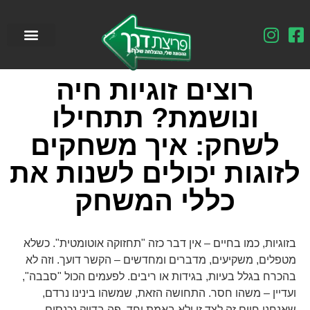
רוצים זוגיות חיה
ונושמת? תתחילו
לשחק: איך משחקים
לזוגות יכולים לשנות את
כללי המשחק
בזוגיות, כמו בחיים – אין דבר כזה "תחזוקה אוטומטית". כשלא
מטפלים, משקיעים, מדברים ומחדשים – הקשר דועך. וזה לא
בהכרח בגלל בעיות, בגידות או ריבים. לפעמים הכול "סבבה",
ועדיין – משהו חסר. התחושה הזאת, שמשהו בינינו נרדם,
שאנחנו חיים זה לצד זו ולא באמת יחד. פה בדיוק נכנסים