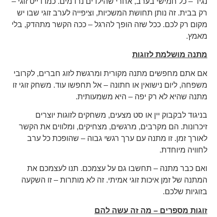
נגיד – כל חמישי בערב, אחרי שהילדים נרדמים. כמו דייט זוגי –
רק בבית. זה נותן תחושת המשכיות, וציפייה לערב זוגי שבו יש
מקום רק לכם. ככל שזה הופך להרגל – ככה הקשר מתהדק, בלי
מאמץ.
מתנה מושלמת לזוגות
אם אתם מחפשים מתנה מקורית ומרגשת לזוג חברים, לקרובי
משפחה, ליום נישואין או חתונה – אל תחפשו עוד. משחק זוגי זו
מתנה שהיא לא רק יפה – היא משמעותית.
בניגוד לבקבוק יין או סט מצעים, משחקים לזוגות יוצרים
זיכרונות. הם מקרבים, מרגשים, מצחיקים, ומלווים את הקשר
לאורך זמן. זו מתנה עם ערך רגשי גבוה – שהופכת כל ערב
לחוויה מיוחדת.
ואם כבר מתנה – תחשבו גם על עצמכם. תנו לעצמכם את
המתנה של זמן איכות זוגי אמיתי. זה לא מותרות – זו השקעה
בזוגיות שלכם.
זוגות מספרים – מה זה עשה להם