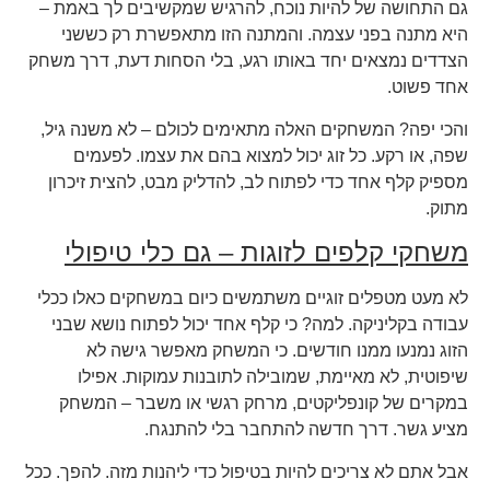
גם התחושה של להיות נוכח, להרגיש שמקשיבים לך באמת –
היא מתנה בפני עצמה. והמתנה הזו מתאפשרת רק כששני
הצדדים נמצאים יחד באותו רגע, בלי הסחות דעת, דרך משחק
אחד פשוט.
והכי יפה? המשחקים האלה מתאימים לכולם – לא משנה גיל,
שפה, או רקע. כל זוג יכול למצוא בהם את עצמו. לפעמים
מספיק קלף אחד כדי לפתוח לב, להדליק מבט, להצית זיכרון
מתוק.
משחקי קלפים לזוגות – גם כלי טיפולי
לא מעט מטפלים זוגיים משתמשים כיום במשחקים כאלו ככלי
עבודה בקליניקה. למה? כי קלף אחד יכול לפתוח נושא שבני
הזוג נמנעו ממנו חודשים. כי המשחק מאפשר גישה לא
שיפוטית, לא מאיימת, שמובילה לתובנות עמוקות. אפילו
במקרים של קונפליקטים, מרחק רגשי או משבר – המשחק
מציע גשר. דרך חדשה להתחבר בלי להתנגח.
אבל אתם לא צריכים להיות בטיפול כדי ליהנות מזה. להפך. ככל